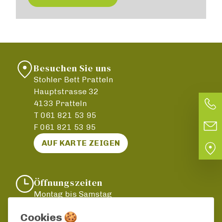
Besuchen Sie uns
Stohler Bett Pratteln
Hauptstrasse 32
4133 Pratteln
T
061 821 53 95
F 061 821 53 95
AUF KARTE ZEIGEN
Öffnungszeiten
Montag bis Samstag
nach telefonischer Vereinbarung
Cookies 🍪
061 821 53 95 / 079 447 12 13